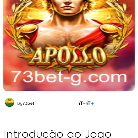
COMPARTILHAR
By
73bet
Introdução ao Jogo