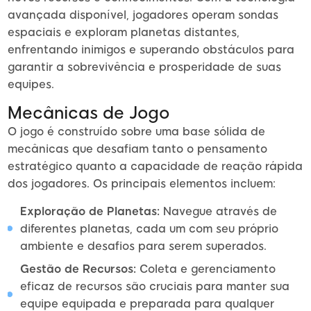
avançada disponível, jogadores operam sondas
espaciais e exploram planetas distantes,
enfrentando inimigos e superando obstáculos para
garantir a sobrevivência e prosperidade de suas
equipes.
Mecânicas de Jogo
O jogo é construído sobre uma base sólida de
mecânicas que desafiam tanto o pensamento
estratégico quanto a capacidade de reação rápida
dos jogadores. Os principais elementos incluem:
Exploração de Planetas:
Navegue através de
diferentes planetas, cada um com seu próprio
ambiente e desafios para serem superados.
Gestão de Recursos:
Coleta e gerenciamento
eficaz de recursos são cruciais para manter sua
equipe equipada e preparada para qualquer