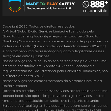
Copyright 2026. Todos os direitos reservados.
A Virtual Global Digital Services Limited é licenciada pela
Gibraltar Licensing Authority e regulamentada pelo Gibraltar
Gambling Commissioner para oferecer serviços de jogo online sob
as leis de Gibraltar (Licenças de Jogo Remoto números 112 e 113)
e não faz nenhuma representação quanto à legalidade desses
serviços em outras jurisdições.
Nossos serviços no Reino Unido são gerenciados pela 73bet, uma
empresa constituída em Gibraltar. A 73bet é licenciada e
regulamentada na Grã-Bretanha pela Gambling Commission, sob
o número de conta 39028.
Nossos serviços nos estados membros do Mercado Comum da
União Europeia
(exceto em estados onde nossos serviços são fornecidos sob uma
licença local) são operados pela Virtual Digital Services Limited,
uma empresa constituída em Malta, que faz parte da União
Europeia. A Virtual Digital Services Limited opera sob uma licença
de jogo concedida sob as leis de Malta - MGA/CRP/543/2018