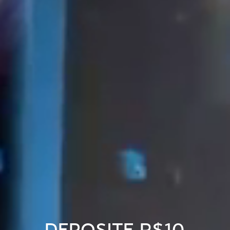
DEPOSITE R$10