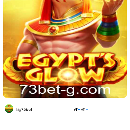
COMPARTILHAR
By
73bet