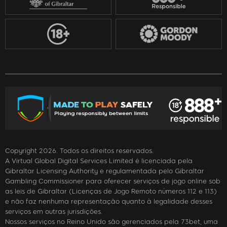
Copyright 2026. Todos os direitos reservados.
A Virtual Global Digital Services Limited é licenciada pela
Gibraltar Licensing Authority e regulamentada pelo Gibraltar
Gambling Commissioner para oferecer serviços de jogo online sob
as leis de Gibraltar (Licenças de Jogo Remoto números 112 e 113)
e não faz nenhuma representação quanto à legalidade desses
serviços em outras jurisdições.
Nossos serviços no Reino Unido são gerenciados pela 73bet, uma