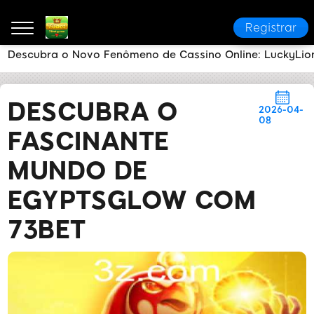
Registrar
Descubra o Novo Fenômeno de Cassino Online: LuckyLio
73bet
Central de Notícias
Descubra o Fascinante
DESCUBRA O
2026-04-
08
FASCINANTE
MUNDO DE
EGYPTSGLOW COM
73BET