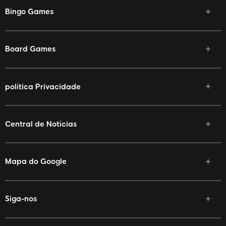
Bingo Games
Board Games
política Privacidade
Central de Notícias
Mapa do Google
Siga-nos
Facebook