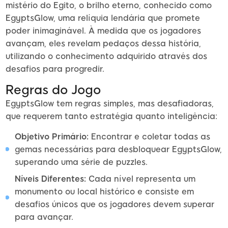
mistério do Egito, o brilho eterno, conhecido como
EgyptsGlow, uma relíquia lendária que promete
poder inimaginável. À medida que os jogadores
avançam, eles revelam pedaços dessa história,
utilizando o conhecimento adquirido através dos
desafios para progredir.
Regras do Jogo
EgyptsGlow tem regras simples, mas desafiadoras,
que requerem tanto estratégia quanto inteligência:
Objetivo Primário:
Encontrar e coletar todas as
gemas necessárias para desbloquear EgyptsGlow,
superando uma série de puzzles.
Níveis Diferentes:
Cada nível representa um
monumento ou local histórico e consiste em
desafios únicos que os jogadores devem superar
para avançar.