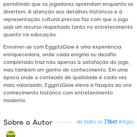
permitindo que os jogadores aprendam enquanto se
divertem. A atenção aos detalhes históricos e à
representação cultural precisa faz com que o jogo
seja um recurso respeitado tanto no entretenimento
quanto na educação.
Envolver-se com EgyptsGlow é uma experiência
enriquecedora, onde cada enigma ou desafio
completado traz não apenas a satisfação do jogo,
mas também um ganho de conhecimento. Em uma
época onde o conteúdo de qualidade é cada vez
mais valorizado, EgyptsGlow eleva a fasquia ao unir
conhecimento histórico com entretenimento
moderno.
Sobre o Autor
ver todos os
73bet
Artigos