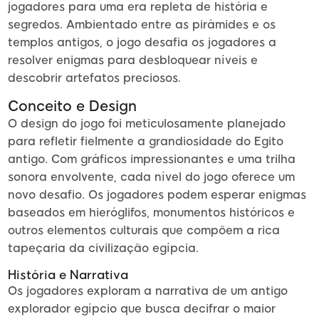
jogadores para uma era repleta de história e
segredos. Ambientado entre as pirâmides e os
templos antigos, o jogo desafia os jogadores a
resolver enigmas para desbloquear níveis e
descobrir artefatos preciosos.
Conceito e Design
O design do jogo foi meticulosamente planejado
para refletir fielmente a grandiosidade do Egito
antigo. Com gráficos impressionantes e uma trilha
sonora envolvente, cada nível do jogo oferece um
novo desafio. Os jogadores podem esperar enigmas
baseados em hieróglifos, monumentos históricos e
outros elementos culturais que compõem a rica
tapeçaria da civilização egípcia.
História e Narrativa
Os jogadores exploram a narrativa de um antigo
explorador egípcio que busca decifrar o maior