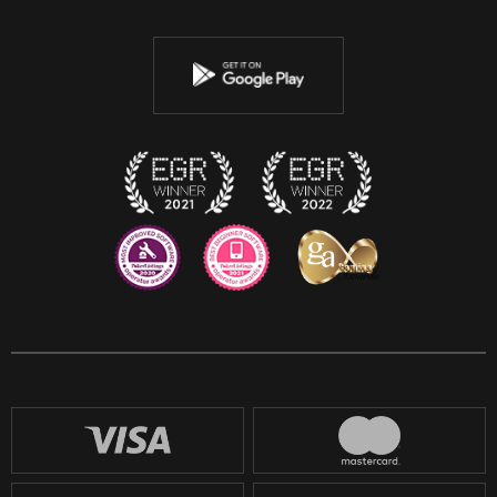
Twitter
YouTube
Instagram
Discord
Twitch
Reddit