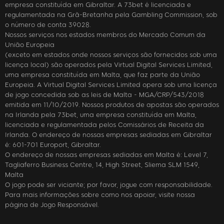
empresa constituída em Gibraltar. A 73bet é licenciada e
regulamentada na Grã-Bretanha pela Gambling Commission, sob
o número de conta 39028.
Nossos serviços nos estados membros do Mercado Comum da
União Europeia
(exceto em estados onde nossos serviços são fornecidos sob uma
licença local) são operados pela Virtual Digital Services Limited,
uma empresa constituída em Malta, que faz parte da União
Europeia. A Virtual Digital Services Limited opera sob uma licença
de jogo concedida sob as leis de Malta - MGA/CRP/543/2018
emitida em 11/10/2019. Nossos produtos de apostas são operados
na Irlanda pela 73bet, uma empresa constituída em Malta,
licenciada e regulamentada pelos Comissários de Receita da
Irlanda. O endereço de nossas empresas sediadas em Gibraltar
é: 601-701 Europort, Gibraltar.
O endereço de nossas empresas sediadas em Malta é: Level 7,
Tagliaferro Business Centre, 14, High Street, Sliema SLM 1549,
Malta
O jogo pode ser viciante; por favor, jogue com responsabilidade.
Para mais informações sobre como nos apoiar, visite nossa
página de Jogo Responsável.