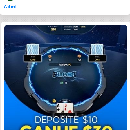
73bet