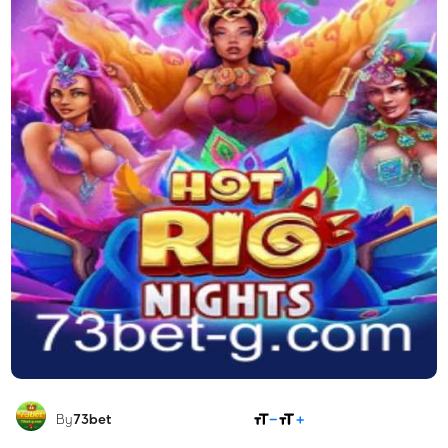
COMPARTILHAR
By
73bet