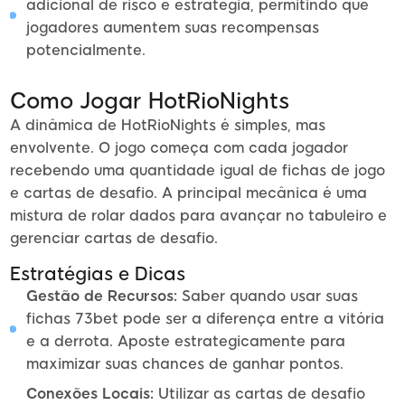
adicional de risco e estratégia, permitindo que
jogadores aumentem suas recompensas
potencialmente.
Como Jogar HotRioNights
A dinâmica de HotRioNights é simples, mas
envolvente. O jogo começa com cada jogador
recebendo uma quantidade igual de fichas de jogo
e cartas de desafio. A principal mecânica é uma
mistura de rolar dados para avançar no tabuleiro e
gerenciar cartas de desafio.
Estratégias e Dicas
Gestão de Recursos:
Saber quando usar suas
fichas 73bet pode ser a diferença entre a vitória
e a derrota. Aposte estrategicamente para
maximizar suas chances de ganhar pontos.
Conexões Locais:
Utilizar as cartas de desafio