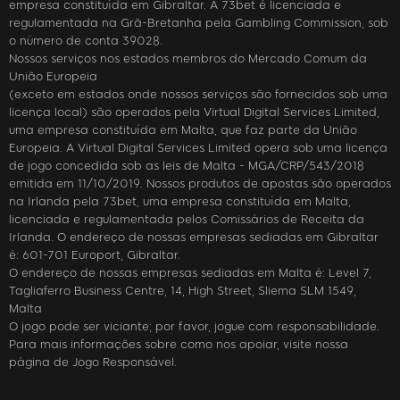
empresa constituída em Gibraltar. A 73bet é licenciada e
regulamentada na Grã-Bretanha pela Gambling Commission, sob
o número de conta 39028.
Nossos serviços nos estados membros do Mercado Comum da
União Europeia
(exceto em estados onde nossos serviços são fornecidos sob uma
licença local) são operados pela Virtual Digital Services Limited,
uma empresa constituída em Malta, que faz parte da União
Europeia. A Virtual Digital Services Limited opera sob uma licença
de jogo concedida sob as leis de Malta - MGA/CRP/543/2018
emitida em 11/10/2019. Nossos produtos de apostas são operados
na Irlanda pela 73bet, uma empresa constituída em Malta,
licenciada e regulamentada pelos Comissários de Receita da
Irlanda. O endereço de nossas empresas sediadas em Gibraltar
é: 601-701 Europort, Gibraltar.
O endereço de nossas empresas sediadas em Malta é: Level 7,
Tagliaferro Business Centre, 14, High Street, Sliema SLM 1549,
Malta
O jogo pode ser viciante; por favor, jogue com responsabilidade.
Para mais informações sobre como nos apoiar, visite nossa
página de Jogo Responsável.