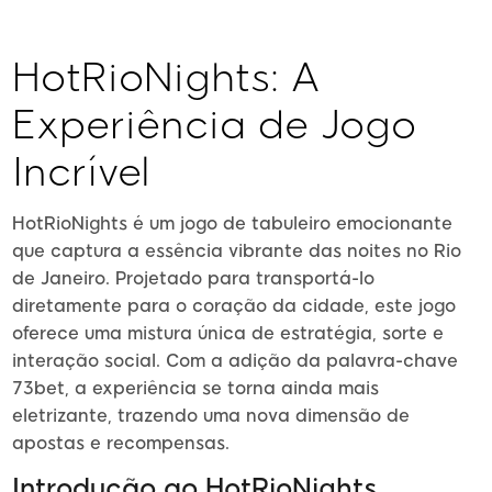
HotRioNights: A
Experiência de Jogo
Incrível
HotRioNights é um jogo de tabuleiro emocionante
que captura a essência vibrante das noites no Rio
de Janeiro. Projetado para transportá-lo
diretamente para o coração da cidade, este jogo
oferece uma mistura única de estratégia, sorte e
interação social. Com a adição da palavra-chave
73bet, a experiência se torna ainda mais
eletrizante, trazendo uma nova dimensão de
apostas e recompensas.
Introdução ao HotRioNights