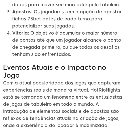
dados para mover seu marcador pelo tabuleiro.
Apostas:
Os jogadores têm a opção de apostar
fichas 73bet antes de cada turno para
potencializar suas jogadas.
Vitória:
O objetivo é acumular o maior número
de pontos até que um jogador alcance o ponto
de chegada primeiro, ou que todos os desafios
tenham sido enfrentados.
Eventos Atuais e o Impacto no
Jogo
Com a atual popularidade dos jogos que capturam
experiências reais de maneira virtual, HotRioNights
está se tornando um fenômeno entre os entusiastas
de jogos de tabuleiro em todo o mundo. A
introdução de elementos sociais e de apostas são
reflexos de tendências atuais na criação de jogos,
onde a experiência do jogador é maximizada