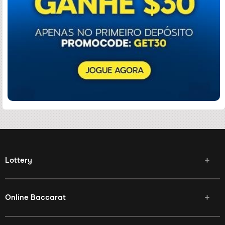
Lottery
Online Baccarat