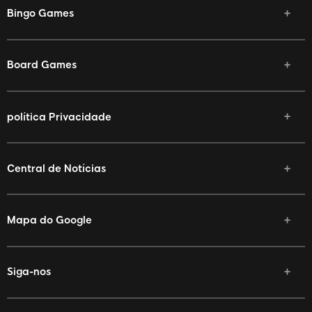
Bingo Games
Board Games
política Privacidade
Central de Notícias
Mapa do Google
Siga-nos
Facebook