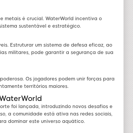
e metais é crucial. WaterWorld incentiva o
istema sustentável e estratégico.
eis. Estruturar um sistema de defesa eficaz, ao
s militares, pode garantir a segurança de sua
 poderosa. Os jogadores podem unir forças para
amente territórios maiores.
e WaterWorld
te foi lançada, introduzindo novos desafios e
so, a comunidade está ativa nas redes sociais,
ara dominar este universo aquático.