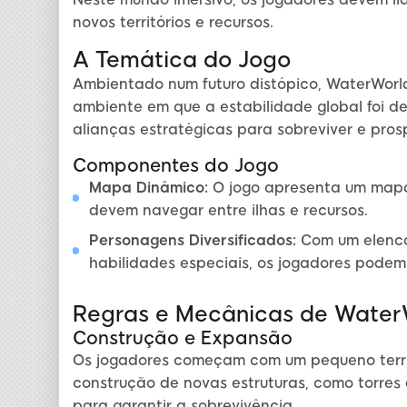
novos territórios e recursos.
A Temática do Jogo
Ambientado num futuro distópico, WaterWorld
ambiente em que a estabilidade global foi de
alianças estratégicas para sobreviver e pro
Componentes do Jogo
Mapa Dinâmico:
O jogo apresenta um mapa
devem navegar entre ilhas e recursos.
Personagens Diversificados:
Com um elenco
habilidades especiais, os jogadores podem 
Regras e Mecânicas de Water
Construção e Expansão
Os jogadores começam com um pequeno territ
construção de novas estruturas, como torres 
para garantir a sobrevivência.