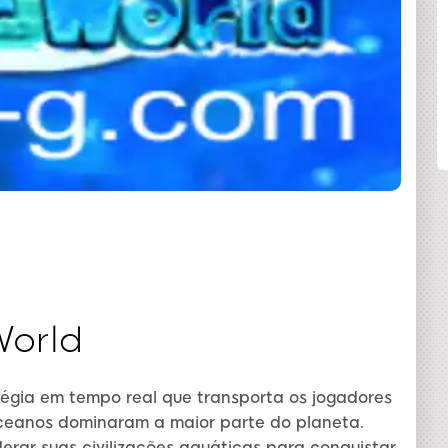
COMPARTILHAR
World
égia em tempo real que transporta os jogadores
ceanos dominaram a maior parte do planeta.
erar suas civilizações aquáticas para conquistar