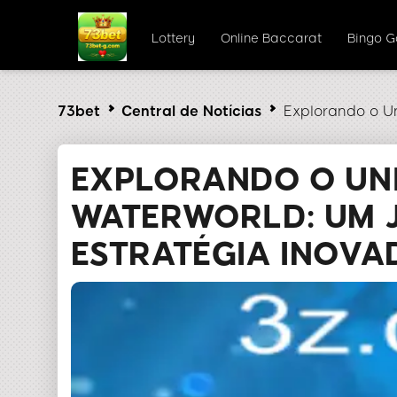
Lottery
Online Baccarat
Bingo 
73bet
Central de Notícias
Explorando o U
EXPLORANDO O UN
WATERWORLD: UM 
ESTRATÉGIA INOVA