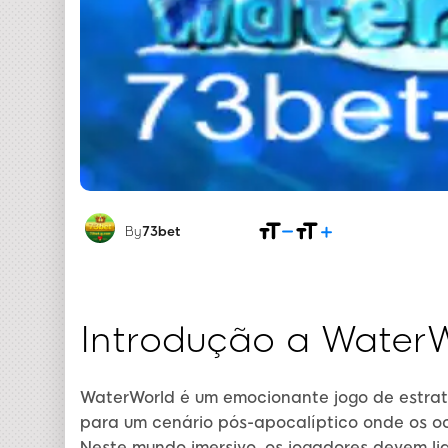
By
73bet
Introdução a Water
WaterWorld é um emocionante jogo de estrat
para um cenário pós-apocalíptico onde os o
Neste mundo imersivo, os jogadores devem lid