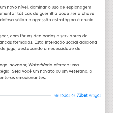
 um novo nível, dominar o uso de espionagem
ementar táticas de guerrilha pode ser a chave
 defesa sólida e agressão estratégica é crucial.
cer, com fóruns dedicados e servidores de
anças formadas. Esta interação social adiciona
de jogo, destacando a necessidade de
jogo inovador, WaterWorld oferece uma
tégia. Seja você um novato ou um veterano, o
enturas emocionantes.
ver todos os
73bet
Artigos