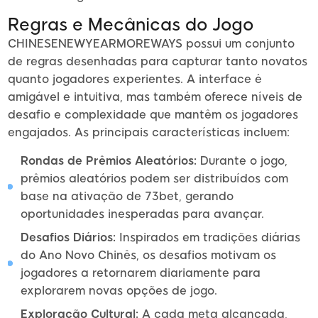
Regras e Mecânicas do Jogo
CHINESENEWYEARMOREWAYS possui um conjunto
de regras desenhadas para capturar tanto novatos
quanto jogadores experientes. A interface é
amigável e intuitiva, mas também oferece níveis de
desafio e complexidade que mantêm os jogadores
engajados. As principais características incluem:
Rondas de Prêmios Aleatórios:
Durante o jogo,
prêmios aleatórios podem ser distribuídos com
base na ativação de 73bet, gerando
oportunidades inesperadas para avançar.
Desafios Diários:
Inspirados em tradições diárias
do Ano Novo Chinês, os desafios motivam os
jogadores a retornarem diariamente para
explorarem novas opções de jogo.
Exploração Cultural:
A cada meta alcançada,