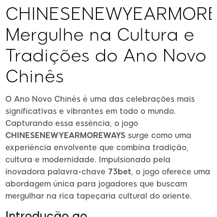
CHINESENEWYEARMORE
Mergulhe na Cultura e
Tradições do Ano Novo
Chinês
O Ano Novo Chinês é uma das celebrações mais
significativas e vibrantes em todo o mundo.
Capturando essa essência, o jogo
CHINESENEWYEARMOREWAYS
surge como uma
experiência envolvente que combina tradição,
cultura e modernidade. Impulsionado pela
inovadora palavra-chave
73bet
, o jogo oferece uma
abordagem única para jogadores que buscam
mergulhar na rica tapeçaria cultural do oriente.
Introdução ao