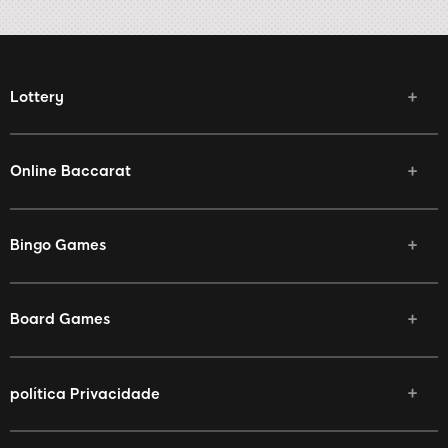
Lottery
Online Baccarat
Bingo Games
Board Games
política Privacidade