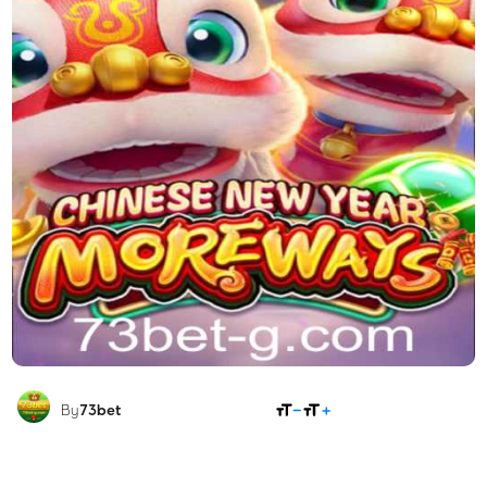
COMPARTILHAR
By
73bet