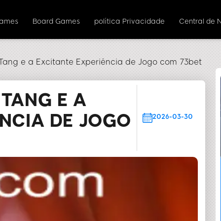
Games
Board Games
política Privacidade
Central de 
r Tang e a Excitante Experiência de Jogo com 73bet
 TANG E A
ÊNCIA DE JOGO
2026-03-30