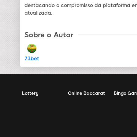
destacando o compromisso da plataforma em 
atualizada.
Sobre o Autor
73bet
Lottery
Online Baccarat
Bingo Ga