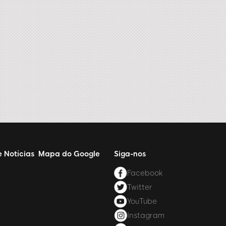
e Notícias
Mapa do Google
Siga-nos
Facebook
Twitter
YouTube
Instagram