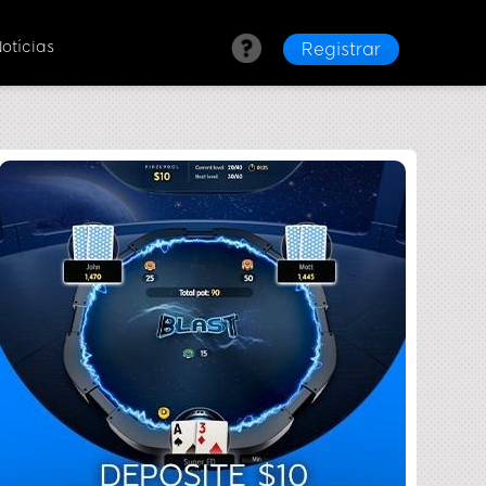
Notícias
Registrar