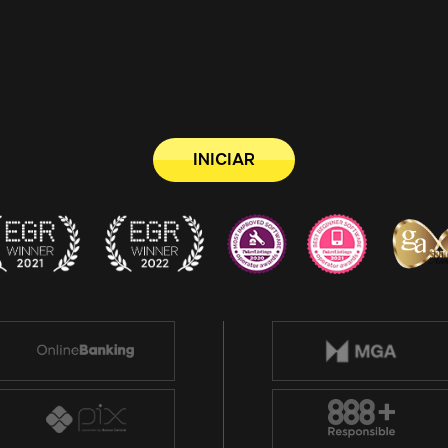
INICIAR