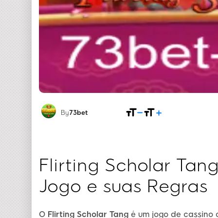
By
73bet
Flirting Scholar Tan
Jogo e suas Regras
O
Flirting Scholar Tang
é um jogo de cassino 