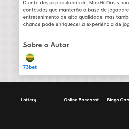
Diante dessa popularidade, MadHitOasis cont
conteúdos que manterão a base de jogadore
entretenimento de alta qualidade, mas tam
chance pode enriquecer a experiência de jo
Sobre o Autor
73bet
Lottery
Online Baccarat
Bingo Ga