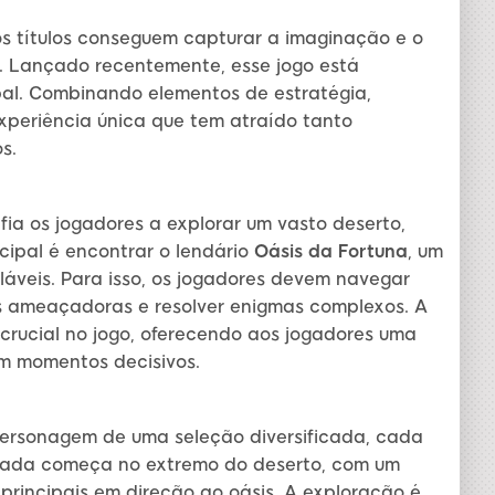
cos títulos conseguem capturar a imaginação e o
. Lançado recentemente, esse jogo está
al. Combinando elementos de estratégia,
xperiência única que tem atraído tanto
s.
ia os jogadores a explorar um vasto deserto,
ncipal é encontrar o lendário
Oásis da Fortuna
, um
láveis. Para isso, os jogadores devem navegar
ras ameaçadoras e resolver enigmas complexos. A
ucial no jogo, oferecendo aos jogadores uma
m momentos decisivos.
 personagem de uma seleção diversificada, cada
ornada começa no extremo do deserto, com um
rincipais em direção ao oásis. A exploração é