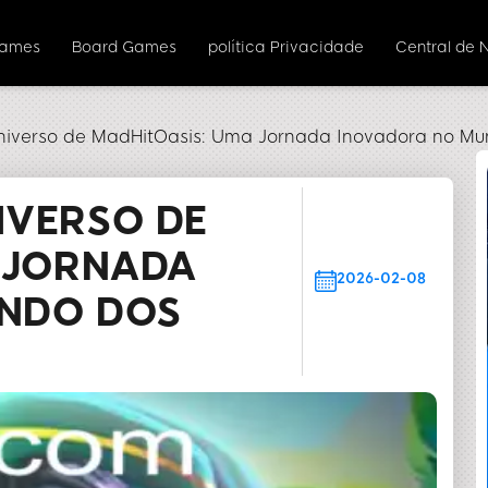
Games
Board Games
política Privacidade
Central de 
niverso de MadHitOasis: Uma Jornada Inovadora no Mu
IVERSO DE
 JORNADA
2026-02-08
NDO DOS