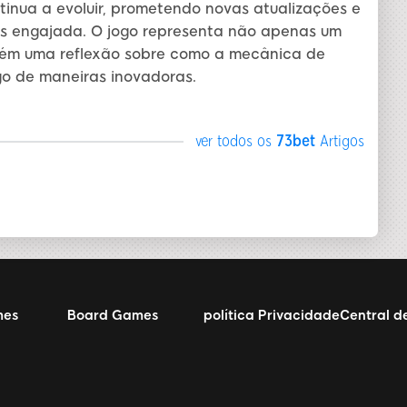
inua a evoluir, prometendo novas atualizações e
s engajada. O jogo representa não apenas um
bém uma reflexão sobre como a mecânica de
go de maneiras inovadoras.
ver todos os
73bet
Artigos
mes
Board Games
política Privacidade
Central d