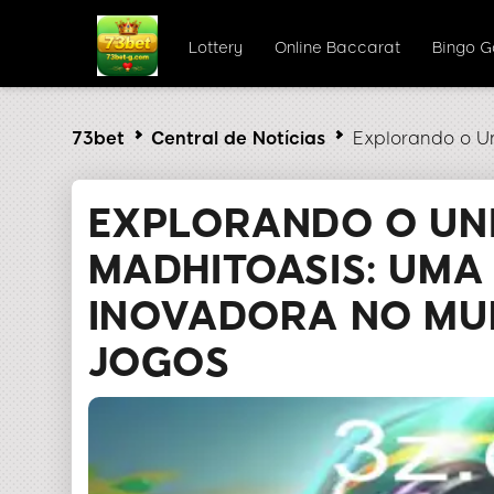
Lottery
Online Baccarat
Bingo 
73bet
Central de Notícias
Explorando o U
EXPLORANDO O UN
MADHITOASIS: UMA
INOVADORA NO MU
JOGOS