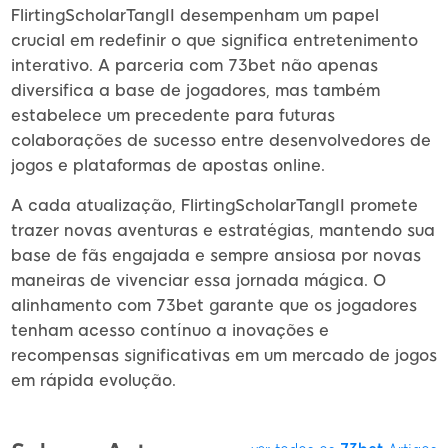
FlirtingScholarTangII desempenham um papel
crucial em redefinir o que significa entretenimento
interativo. A parceria com 73bet não apenas
diversifica a base de jogadores, mas também
estabelece um precedente para futuras
colaborações de sucesso entre desenvolvedores de
jogos e plataformas de apostas online.
A cada atualização, FlirtingScholarTangII promete
trazer novas aventuras e estratégias, mantendo sua
base de fãs engajada e sempre ansiosa por novas
maneiras de vivenciar essa jornada mágica. O
alinhamento com 73bet garante que os jogadores
tenham acesso contínuo a inovações e
recompensas significativas em um mercado de jogos
em rápida evolução.