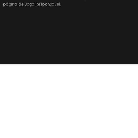
página de Jogo Responsável.