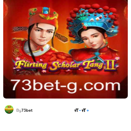
COMPARTILHAR
By
73bet