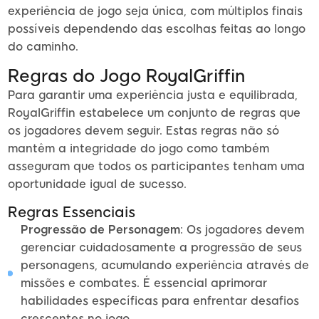
experiência de jogo seja única, com múltiplos finais
possíveis dependendo das escolhas feitas ao longo
do caminho.
Regras do Jogo RoyalGriffin
Para garantir uma experiência justa e equilibrada,
RoyalGriffin estabelece um conjunto de regras que
os jogadores devem seguir. Estas regras não só
mantêm a integridade do jogo como também
asseguram que todos os participantes tenham uma
oportunidade igual de sucesso.
Regras Essenciais
Progressão de Personagem
: Os jogadores devem
gerenciar cuidadosamente a progressão de seus
personagens, acumulando experiência através de
missões e combates. É essencial aprimorar
habilidades específicas para enfrentar desafios
crescentes no jogo.