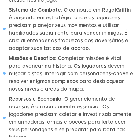
Sistema de Combate
: O combate em RoyalGriffin
é baseado em estratégia, onde os jogadores
precisam planejar seus movimentos e utilizar
habilidades sabiamente para vencer inimigos. É
crucial entender as fraquezas dos adversários e
adaptar suas táticas de acordo.
Missões e Desafios
: Completar missões é vital
para avançar na história. Os jogadores devem
buscar pistas, interagir com personagens-chave e
resolver enigmas complexos para desbloquear
novos níveis e áreas do mapa.
Recursos e Economia
: O gerenciamento de
recursos é um componente essencial. Os
jogadores precisam coletar e investir sabiamente
em armaduras, armas e poções para fortalecer
seus personagens e se preparar para batalhas