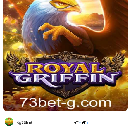
COMPARTILHAR
By
73bet