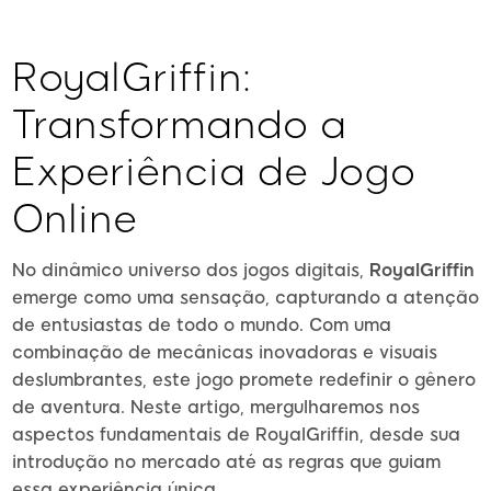
RoyalGriffin:
Transformando a
Experiência de Jogo
Online
No dinâmico universo dos jogos digitais,
RoyalGriffin
emerge como uma sensação, capturando a atenção
de entusiastas de todo o mundo. Com uma
combinação de mecânicas inovadoras e visuais
deslumbrantes, este jogo promete redefinir o gênero
de aventura. Neste artigo, mergulharemos nos
aspectos fundamentais de RoyalGriffin, desde sua
introdução no mercado até as regras que guiam
essa experiência única.