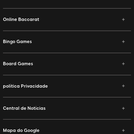
Online Baccarat
Bingo Games
Board Games
política Privacidade
Central de Notícias
Mapa do Google