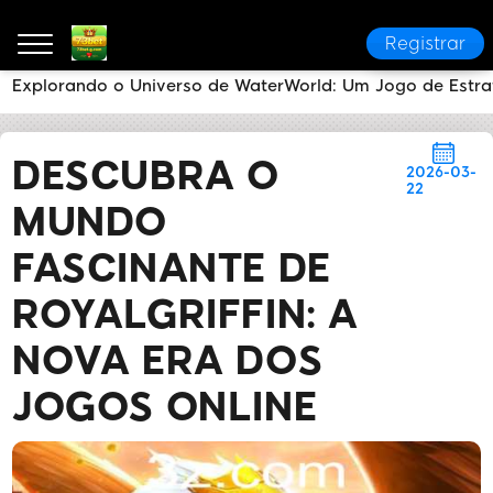
Registrar
Explorando o Universo de WaterWorld: Um Jogo de Estra
73bet
Central de Notícias
Descubra o Mundo Fasci
DESCUBRA O
2026-03-
22
MUNDO
FASCINANTE DE
ROYALGRIFFIN: A
NOVA ERA DOS
JOGOS ONLINE