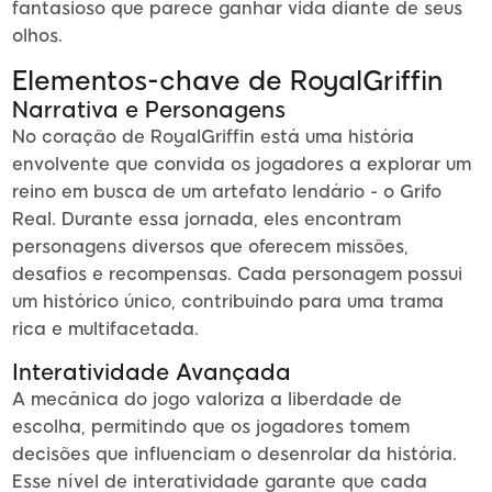
fantasioso que parece ganhar vida diante de seus
olhos.
Elementos-chave de RoyalGriffin
Narrativa e Personagens
No coração de RoyalGriffin está uma história
envolvente que convida os jogadores a explorar um
reino em busca de um artefato lendário - o Grifo
Real. Durante essa jornada, eles encontram
personagens diversos que oferecem missões,
desafios e recompensas. Cada personagem possui
um histórico único, contribuindo para uma trama
rica e multifacetada.
Interatividade Avançada
A mecânica do jogo valoriza a liberdade de
escolha, permitindo que os jogadores tomem
decisões que influenciam o desenrolar da história.
Esse nível de interatividade garante que cada