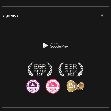
Siga-nos
Facebook
Twitter
YouTube
Instagram
Discord
Twitch
Reddit