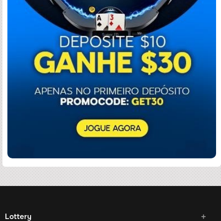
Lottery